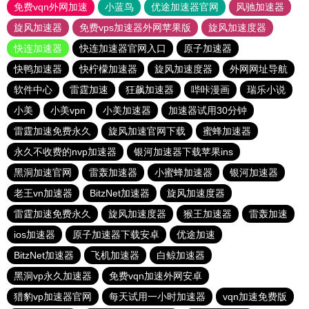
免费vqn外网加速
小蓝鸟
优途加速器官网
风驰加速器
旋风加速器
免费vps加速器外网苹果版
旋风加速度器
快连加速器
快连加速器官网入口
原子加速器
快鸭加速器
快柠檬加速器
旋风加速度器
外网网址导航
软件中心
雷霆加速
狂飙加速器
哔咔漫画
瑞乐小说
小美
小美vpn
小美加速器
加速器试用30分钟
雷霆加速免费永久
旋风加速官网下载
蜜蜂加速器
永久不收费的nvp加速器
银河加速器下载苹果ins
黑洞加速官网
雷轰加速器
小蜜蜂加速器
银河加速器
老王vn加速器
BitzNet加速器
旋风加速度器
雷霆加速免费永久
旋风加速度器
猴王加速器
雷轰加速
ios加速器
原子加速器下载安卓
优途加速
BitzNet加速器
飞机加速器
白鲸加速器
黑洞vp永久加速器
免费vqn加速外网安卓
猎豹vp加速器官网
每天试用一小时加速器
vqn加速免费版