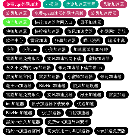
免费vqn外网加速
小蓝鸟
优途加速器官网
风驰加速器
旋风加速器
免费vps加速器外网苹果版
旋风加速度器
快连加速器
快连加速器官网入口
原子加速器
快鸭加速器
快柠檬加速器
旋风加速度器
外网网址导航
软件中心
雷霆加速
狂飙加速器
哔咔漫画
瑞乐小说
小美
小美vpn
小美加速器
加速器试用30分钟
雷霆加速免费永久
旋风加速官网下载
蜜蜂加速器
永久不收费的nvp加速器
银河加速器下载苹果ins
黑洞加速官网
雷轰加速器
小蜜蜂加速器
银河加速器
老王vn加速器
BitzNet加速器
旋风加速度器
雷霆加速免费永久
旋风加速度器
猴王加速器
雷轰加速
ios加速器
原子加速器下载安卓
优途加速
BitzNet加速器
飞机加速器
白鲸加速器
黑洞vp永久加速器
免费vqn加速外网安卓
猎豹vp加速器官网
每天试用一小时加速器
vqn加速免费版