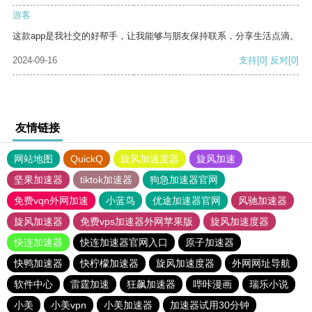
游客
这款app是我社交的好帮手，让我能够与朋友保持联系，分享生活点滴。
2024-09-16
支持
[0]
反对
[0]
友情链接
网站地图
QuickQ
旋风加速度器
旋风加速
坚果加速器
tiktok加速器
狗急加速器官网
免费vqn外网加速
小蓝鸟
优途加速器官网
风驰加速器
旋风加速器
免费vps加速器外网苹果版
旋风加速度器
快连加速器
快连加速器官网入口
原子加速器
快鸭加速器
快柠檬加速器
旋风加速度器
外网网址导航
软件中心
雷霆加速
狂飙加速器
哔咔漫画
瑞乐小说
小美
小美vpn
小美加速器
加速器试用30分钟