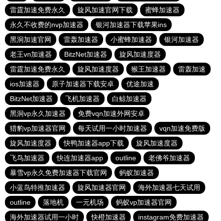
雷霆加速免费永久
旋风加速官网下载
蜜蜂加速器
永久不收费的nvp加速器
银河加速器下载苹果ins
黑洞加速官网
雷轰加速器
小蜜蜂加速器
银河加速器
老王vn加速器
BitzNet加速器
旋风加速度器
雷霆加速免费永久
旋风加速度器
猴王加速器
雷轰加速
ios加速器
原子加速器下载安卓
优途加速
BitzNet加速器
飞机加速器
白鲸加速器
黑洞vp永久加速器
免费vqn加速外网安卓
猎豹vp加速器官网
每天试用一小时加速器
vqn加速免费版
旋风加速度器
快鸭加速器app下载
旋风加速度器
飞鸟加速器
快连加速器app
outline
老佛爷加速器
暴雪vp永久免费加速器下载官网
蚂蚁加速器
小蓝鸟特推加速器
旋风加速器官网
海外加速器七天试用
outline
落地机
一元机场
蚂蚁vp加速器官网
海外加速器试用一小时
快橙加速器
instagram免费加速器