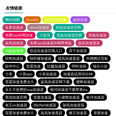
友情链接
网站地图
QuickQ
旋风加速度器
旋风加速
坚果加速器
tiktok加速器
狗急加速器官网
免费vqn外网加速
小蓝鸟
优途加速器官网
风驰加速器
旋风加速器
免费vps加速器外网苹果版
旋风加速度器
快连加速器
快连加速器官网入口
原子加速器
快鸭加速器
快柠檬加速器
旋风加速度器
外网网址导航
软件中心
雷霆加速
狂飙加速器
哔咔漫画
瑞乐小说
小美
小美vpn
小美加速器
加速器试用30分钟
雷霆加速免费永久
旋风加速官网下载
蜜蜂加速器
永久不收费的nvp加速器
银河加速器下载苹果ins
黑洞加速官网
雷轰加速器
小蜜蜂加速器
银河加速器
老王vn加速器
BitzNet加速器
旋风加速度器
雷霆加速免费永久
旋风加速度器
猴王加速器
雷轰加速