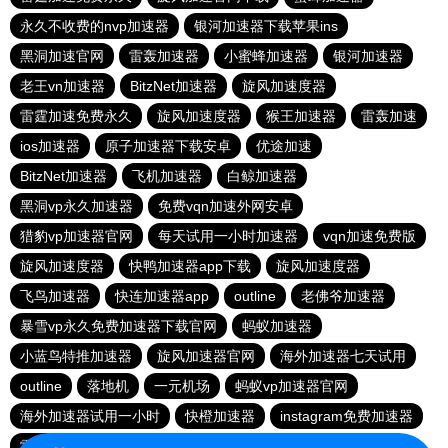
永久不收费的nvp加速器
银河加速器下载苹果ins
黑洞加速官网
雷轰加速器
小蜜蜂加速器
银河加速器
老王vn加速器
BitzNet加速器
旋风加速度器
雷霆加速免费永久
旋风加速度器
猴王加速器
雷轰加速
ios加速器
原子加速器下载安卓
优途加速
BitzNet加速器
飞机加速器
白鲸加速器
黑洞vp永久加速器
免费vqn加速外网安卓
猎豹vp加速器官网
每天试用一小时加速器
vqn加速免费版
旋风加速度器
快鸭加速器app下载
旋风加速度器
飞鸟加速器
快连加速器app
outline
老佛爷加速器
暴雪vp永久免费加速器下载官网
蚂蚁加速器
小蓝鸟特推加速器
旋风加速器官网
海外加速器七天试用
outline
落地机
一元机场
蚂蚁vp加速器官网
海外加速器试用一小时
快橙加速器
instagram免费加速器
雷霆vqn加速官网