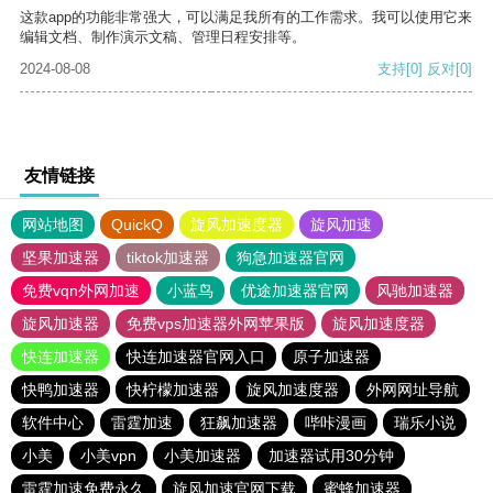
这款app的功能非常强大，可以满足我所有的工作需求。我可以使用它来
编辑文档、制作演示文稿、管理日程安排等。
2024-08-08
支持
[0]
反对
[0]
友情链接
网站地图
QuickQ
旋风加速度器
旋风加速
坚果加速器
tiktok加速器
狗急加速器官网
免费vqn外网加速
小蓝鸟
优途加速器官网
风驰加速器
旋风加速器
免费vps加速器外网苹果版
旋风加速度器
快连加速器
快连加速器官网入口
原子加速器
快鸭加速器
快柠檬加速器
旋风加速度器
外网网址导航
软件中心
雷霆加速
狂飙加速器
哔咔漫画
瑞乐小说
小美
小美vpn
小美加速器
加速器试用30分钟
雷霆加速免费永久
旋风加速官网下载
蜜蜂加速器