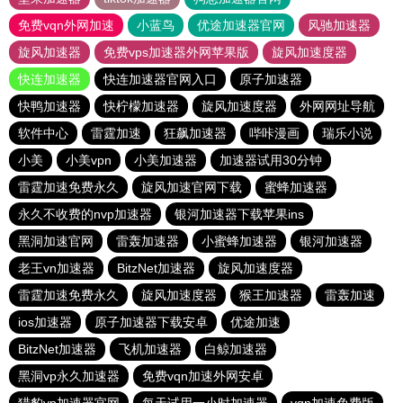
免费vqn外网加速
小蓝鸟
优途加速器官网
风驰加速器
旋风加速器
免费vps加速器外网苹果版
旋风加速度器
快连加速器
快连加速器官网入口
原子加速器
快鸭加速器
快柠檬加速器
旋风加速度器
外网网址导航
软件中心
雷霆加速
狂飙加速器
哔咔漫画
瑞乐小说
小美
小美vpn
小美加速器
加速器试用30分钟
雷霆加速免费永久
旋风加速官网下载
蜜蜂加速器
永久不收费的nvp加速器
银河加速器下载苹果ins
黑洞加速官网
雷轰加速器
小蜜蜂加速器
银河加速器
老王vn加速器
BitzNet加速器
旋风加速度器
雷霆加速免费永久
旋风加速度器
猴王加速器
雷轰加速
ios加速器
原子加速器下载安卓
优途加速
BitzNet加速器
飞机加速器
白鲸加速器
黑洞vp永久加速器
免费vqn加速外网安卓